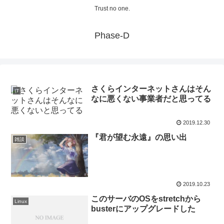
Trust no one.
Phase-D
さくらインターネットさんはそん
IT
なに悪くない事業者だと思ってる
2019.12.30
『君が望む永遠』の思い出
雑談
2019.10.23
このサーバのOSをstretchから
Linux
busterにアップグレードした