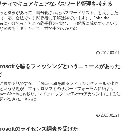
リティでキュアキュアなパスワード管理を考える
っと機会があって「暗号化されたパスワードリスト」を入手した
（一応、合法ですし関係者に了解は得ています）、John the
pperにかけてみたところ約半数のパスワード解析に成功するという
な経験をしました。で、世の中の人がどの...
2017.03.01
icrosoftを騙るフィッシングというニュースがあった
ど
に属する話ですが。「Microsoftを騙るフィッシングメールが出回
という話題が、マイクロソフトのサポートフォーラムに始まり
ternet Watchにも載り、マイクロソフトのTwitterアカウントによる注
起がなされ、さらに...
2017.01.24
crosoftのライセンス調査を受けた