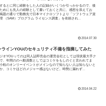
するとに同じ経験をした人の記録がいくつか引っかかるので、後
ためにも先人の経験として書いておくと共に、感想を添えてお
掲題の通りで勤務先で日本マイクロソフトより「ソフトウェア資
理 （SAM）プログラム ライセンス調査」を依頼され...
2014.07.30
ンラインYOUのセキュリティ不備を指摘してみた
ジオYOUってのは同人誌即売会の運営会社としては現状最大手ク
で、年間ののべ動員数としてはコミケをもしのぐと言われてま
小粒のオンリーイベントがメインなので知らない人は知らないと
か、コミケほどのメジャー感はないけど。時勢に漏れず...
2014.04.22