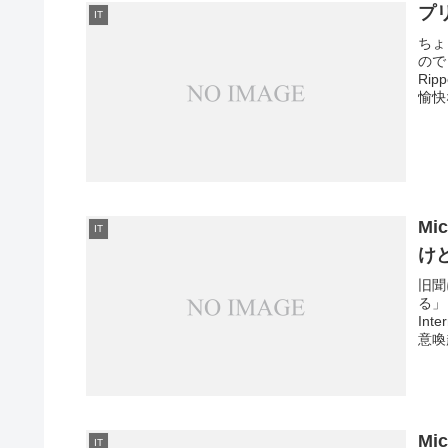
プ
IT
ちょ
ので
Ri
愉快
M
IT
け
旧聞
る」
In
意喚
Mi
IT