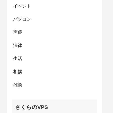
イベント
パソコン
声優
法律
生活
相撲
雑談
さくらのVPS