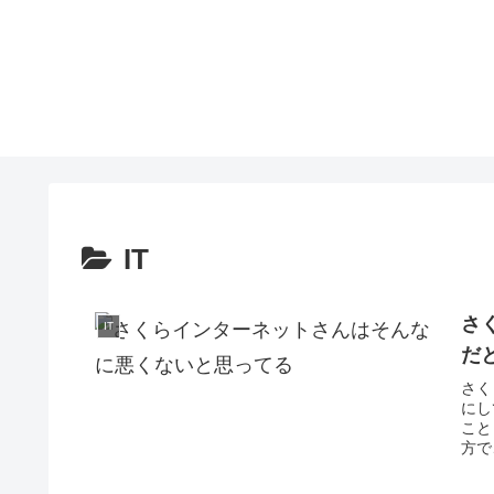
IT
さ
IT
だ
さく
にし
こと
方で