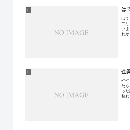
は
IT
はて
てな
いま
わか
企
IT
やや
たら
った
替わ