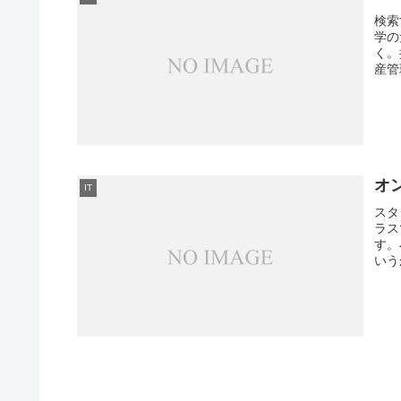
検索
学の
く。
産管
オ
IT
スタ
ラス
す。
いう