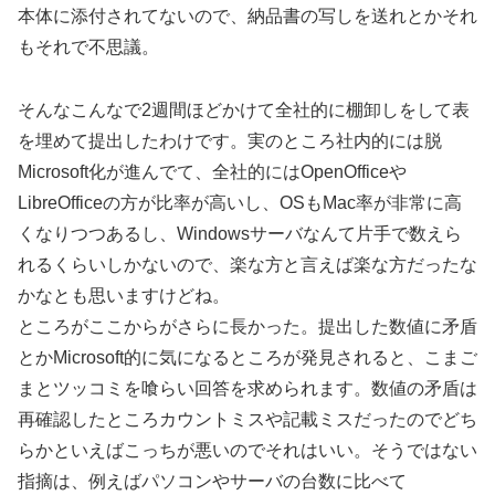
本体に添付されてないので、納品書の写しを送れとかそれ
もそれで不思議。
そんなこんなで2週間ほどかけて全社的に棚卸しをして表
を埋めて提出したわけです。実のところ社内的には脱
Microsoft化が進んでて、全社的にはOpenOfficeや
LibreOfficeの方が比率が高いし、OSもMac率が非常に高
くなりつつあるし、Windowsサーバなんて片手で数えら
れるくらいしかないので、楽な方と言えば楽な方だったな
かなとも思いますけどね。
ところがここからがさらに長かった。提出した数値に矛盾
とかMicrosoft的に気になるところが発見されると、こまご
まとツッコミを喰らい回答を求められます。数値の矛盾は
再確認したところカウントミスや記載ミスだったのでどち
らかといえばこっちが悪いのでそれはいい。そうではない
指摘は、例えばパソコンやサーバの台数に比べて