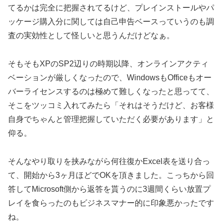
てるかは完全に把握されてるけど、プレインストールやパ
ッケージ購入分に関しては自己申告ベースっていうのも調
査の実効性として怪しいと思うんだけどなぁ。
そもそもXPのSP2辺りの時期以降、オンラインアクティ
ベーションが厳しくなったので、WindowsもOfficeもオー
バーライセンスするのは極めて難しくなったと思ってて、
そこをツッコミ入れてみたら「それはそうだけど、お客様
自身でちゃんと管理把握していただく必要があります」と
仰る。
そんなやり取りを挟みながら何往復かExcel表を送り合っ
て、開始から3ヶ月ほどでOKを頂きました。こっちから回
答してMicrosoft側から返答を貰うのに3週間くらい放置プ
レイを食らったのもビジネスマナー的に印象悪かったです
ね。