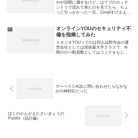
やや旧聞に属するけど、はてブのホッテ
ントリで流れて来たのを見てたら、ちょ
っと引っかかった一言。Gmailすげえええ
ええええ！ってなった話 - コバろぐで、
最近いろいろあって会社のメールがGmail
に切り替わったんですが（それもどうな
オンラインYOUのセキュリティ不
IT
のと思い...
備を指摘してみた
スタジオYOUってのは同人誌即売会の運
営会社としては現状最大手クラスで、年
間ののべ動員数としてはコミケをもしの
ぐと言われてます。小粒のオンリーイベ
ントがメインなので知らない人は知らな
いというか、コミケほどのメジャー感は
ないけど。時勢に漏れず...
マーベラスAQLに問い合わせたらなかな
かの神対応だった
ぼくのかんがえたさいきょうの
Postfix（設計編）