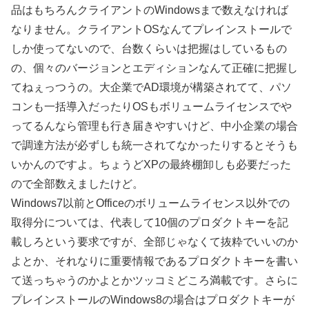
品はもちろんクライアントのWindowsまで数えなければ
なりません。クライアントOSなんてプレインストールで
しか使ってないので、台数くらいは把握はしているもの
の、個々のバージョンとエディションなんて正確に把握し
てねぇっつうの。大企業でAD環境が構築されてて、パソ
コンも一括導入だったりOSもボリュームライセンスでや
ってるんなら管理も行き届きやすいけど、中小企業の場合
で調達方法が必ずしも統一されてなかったりするとそうも
いかんのですよ。ちょうどXPの最終棚卸しも必要だった
ので全部数えましたけど。
Windows7以前とOfficeのボリュームライセンス以外での
取得分については、代表して10個のプロダクトキーを記
載しろという要求ですが、全部じゃなくて抜粋でいいのか
よとか、それなりに重要情報であるプロダクトキーを書い
て送っちゃうのかよとかツッコミどころ満載です。さらに
プレインストールのWindows8の場合はプロダクトキーが