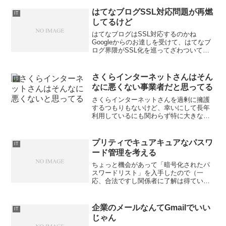
マイクロソフトのTwitterアカウントによ
る注意喚起がなされ、さらに...
はてなブログSSL対応問題が再燃
IT
してるけど
はてなブログはSSL対応するのかね
Googleからのお達しを受けて、はてなブ
ログ界隈がSSL化を巡ってざわついてい
るのを香ばしく眺めています。 サーバ屋
的な観点から見ると、こいつらSSLの本
質を何にもわかってなくて、SEOのため
さくらインターネットさんはそん
IT
のツールのひ...
なに悪くない事業者だと思ってる
さくらインターネットさんを過剰に擁護
するつもりもないけど、幸いにして長年
利用しているにも関わらず特に大きなト
ラブルに遭遇したこともないので、どち
らかというと好意的な印象を持っていま
す。一方で、ここ数日話題になった醜聞
プリティでキュアキュアなパスワ
IT
はまあそういうこともある...
ード管理を考える
ちょっと機会があって「暗号化されたパ
スワードリスト」を入手したので（一
応、合法ですし関係者に了解は得ていま
す）、John the Ripperにかけてみたとこ
ろ約半数のパスワード解析に成功すると
いう愉快な経験をしました。で、世の中
企業のメールなんてGmailでいい
IT
の人がどの...
じゃん