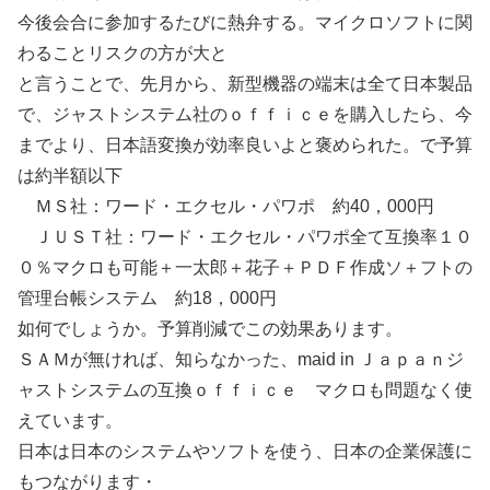
今後会合に参加するたびに熱弁する。マイクロソフトに関
わることリスクの方が大と
と言うことで、先月から、新型機器の端末は全て日本製品
で、ジャストシステム社のｏｆｆｉｃｅを購入したら、今
までより、日本語変換が効率良いよと褒められた。で予算
は約半額以下
ＭＳ社：ワード・エクセル・パワポ 約40，000円
ＪＵＳＴ社：ワード・エクセル・パワポ全て互換率１０
０％マクロも可能＋一太郎＋花子＋ＰＤＦ作成ソ＋フトの
管理台帳システム 約18，000円
如何でしょうか。予算削減でこの効果あります。
ＳＡＭが無ければ、知らなかった、maid in Ｊａｐａｎジ
ャストシステムの互換ｏｆｆｉｃｅ マクロも問題なく使
えています。
日本は日本のシステムやソフトを使う、日本の企業保護に
もつながります・