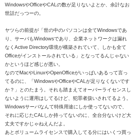
WindowsやOfficeやCALの数が足りないよとか、余計なお
世話だっつーの。
ヤツらの前提が「世の中のパソコンは全てWindowsであ
り、サーバもWindowsであり、企業ネットワークは漏れ
なくActive Directory環境が構築されていて、しかも全て
Officeがインストールされている」となってるんじゃない
かというほど感じが悪い。
なのでMacやLinuxやOpenOfficeがいっぱいあるって言っ
てるのに、「WindowsやOfficeやCALが足りなくないです
か？」とのたまう。それも踏まえてオーバーライセンスし
ないように運用はしてるけど、犯罪者扱いされてるよう。
Windowsサーバなんて特殊用途にしか使ってないので、
それに応じたCALしか持ってないのに、全台分ないけど大
丈夫ですかじゃねえんだよ。
あとボリュームライセンスで購入してる分にはいくつ買っ