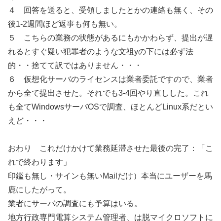
４ 回答を送ると、受領しましたとかの連絡も無く、その
後1-2週間ほど返事も何も無い。
５ こちらの業務の状態があるにもかかわらず、提出が遅
れるとすぐ疑い犯罪者のような文祖yの下には必ず法
的・・捨てて訳ではありません・・・
６ 仮想化サーバのライセンスは業者委託ですので、業者
から全て提出させた。それでも3-4回やり直しした。これ
も全てWindowsサーバOSで調査、ほとんどLinux系だとい
えど・・・
おわり これだけかけて業務延滞させた最後の完了：「こ
れで終わります」
印鑑も無し・サインも無いMailだけ）本当にユーザーを馬
鹿にしたがって。
業者にサーバの調査にも予算はいる。
地方行政専門電算システム管理者、は脱マイクロソフトに