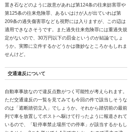
置き石などのように故意があれば第124条の往来妨害罪や
第125条の往来危険罪、あるいはけが人が出ていれば第
209条の過失傷害罪なども視野には入りますが、この辺は
適用できなさそうです。また過失往来危険罪には重過失規
定がないので、30万円以下の罰金というのが結論でしょ
うか。実際に立件するかどうかは微妙なところかもしれま
せんけど。
交通違反について
自動車事故なので違反点数がつく可能性が考えられます。
ただ交通違反の一覧を見てみても今回の件で該当しそうな
のは「遮断踏切立入」でしょうか。それから踏切前の最前
列で車を放置してポストへ駆けて行ったように報道されて
いるので、「駐停車禁止場所での停車」が該当するかもし