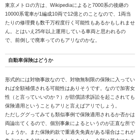
東京メトロの方は、Wikipediaによると7000系の後継の
10000系電車が1編成10両で12億とのことなので、1両当
たりの修理費も数千万程度行く可能性もあるかもしれませ
ん。とはいえ25年以上運用している車両と思われるの
で、前倒しで廃車ってのもアリなのかな。
自動車保険はどうか
形式的には対物事故なので、対物無制限の保険に入ってい
れば全額補償される可能性はありそうです。なので加害女
性（と言っていいのか？）が賠償請求訴訟を起こされても
保険適用ということもアリと言えばアリでしょう。
ただしググってみても類似事例で保険適用されるか否かは
両論出てくるので、個別事象によるというのが正直な所で
しょうか。また保険約款で重過失免責がある場合はこれが