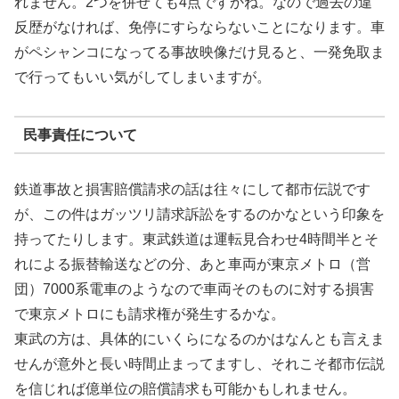
れません。2つを併せても4点ですかね。なので過去の違
反歴がなければ、免停にすらならないことになります。車
がペシャンコになってる事故映像だけ見ると、一発免取ま
で行ってもいい気がしてしまいますが。
民事責任について
鉄道事故と損害賠償請求の話は往々にして都市伝説です
が、この件はガッツリ請求訴訟をするのかなという印象を
持ってたりします。東武鉄道は運転見合わせ4時間半とそ
れによる振替輸送などの分、あと車両が東京メトロ（営
団）7000系電車のようなので車両そのものに対する損害
で東京メトロにも請求権が発生するかな。
東武の方は、具体的にいくらになるのかはなんとも言えま
せんが意外と長い時間止まってますし、それこそ都市伝説
を信じれば億単位の賠償請求も可能かもしれません。