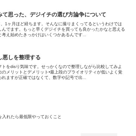
みて思った、デジイチの選び方論争について
て、1ヶ月ほど経ちます。そんなに撮りまくってるというわけでは
しんでます。もっと早くデジイチを買っても良かったかなと思える
考え始めたきっかけはいくつかあるんです...
し悪しを整理する
トをdisり気味です。せっかくなので整理しながら比較してみよ
力のメリットとデメリット•最上段のプライオリティが低いよく覚
れますが正確ではなくて、数字や記号で出...
ezyを入れたら最低限やっておくこと