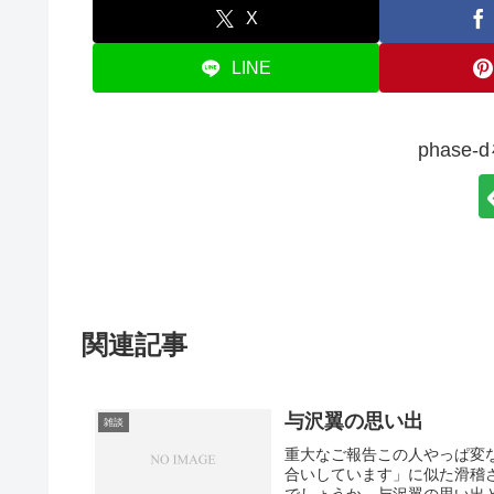
X
LINE
phase
関連記事
与沢翼の思い出
雑談
重大なご報告この人やっぱ変
合いしています」に似た滑稽