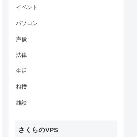
イベント
パソコン
声優
法律
生活
相撲
雑談
さくらのVPS