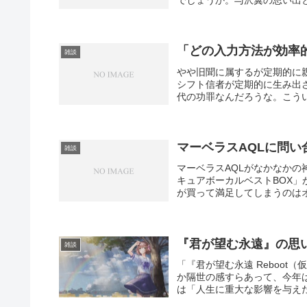
でしょうか。与沢翼の思い出と
「どの入力方法が効率
雑談
やや旧聞に属するが定期的に
シフト信者が定期的に生み出
代の功罪なんだろうな。こうい
マーベラスAQLに問
雑談
マーベラスAQLがなかなか
キュアボーカルベストBOX
が買って満足してしまうのはオ
『君が望む永遠』の思
雑談
「『君が望む永遠 Reboo
か隔世の感すらあって、今年
は「人生に重大な影響を与えた