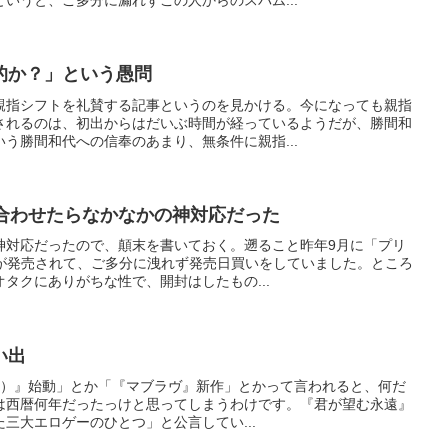
いうと、ご多分に漏れずこの人からのスパム...
的か？」という愚問
親指シフトを礼賛する記事というのを見かける。今になっても親指
されるのは、初出からはだいぶ時間が経っているようだが、勝間和
う勝間和代への信奉のあまり、無条件に親指...
い合わせたらなかなかの神対応だった
の神対応だったので、顛末を書いておく。遡ること昨年9月に「プリ
」が発売されて、ご多分に洩れず発売日買いをしていました。ところ
タクにありがちな性で、開封はしたもの...
い出
t（仮）』始動」とか「『マブラヴ』新作」とかって言われると、何だ
は西暦何年だったっけと思ってしまうわけです。『君が望む永遠』
三大エロゲーのひとつ」と公言してい...