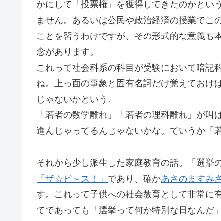
かにして「投票権」を獲得してきたのかとい
ません。あるいは公民や政治経済の授業でこ
ことを習うわけですが、その形式的な意義も
念があります。
これって社会科系の科目が受験において暗記
ね。上っ面の事象と固有名詞だけ覚えておけ
じゃないかという。
「若者の数学離れ」「若者の理科離れ」が叫
進んじゃってるんじゃないかな。ていうか「
それから少し派生した家庭教育の話。「選挙
「ザ☆ピ～ス！」
であり、確か
あさのますみ
す。これって子供への社会教育として非常に
てであっても「選挙って何か特別な日なんだ